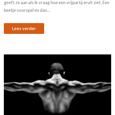
geeft ze aan als ik vraag hoe een vrijpartij eruit ziet. Een
beetje voorspel en dan...
Lees verder